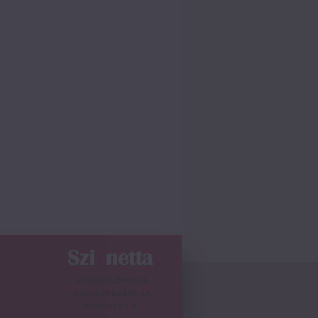
KÖNYVELŐIRODA
SZÉKESFEHÉRVÁR
BUDAPEST V.