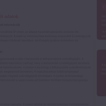
Ú
lt adatok
Ame
kön
ott információk
hav
ználóink IP-címét, az általuk használt operációs rendszer és
*A 
rmációt. Ezeket az információkat kizárólag összesített és feldolgozott
elé
etleges hibáinak kijavítása, minőségük javítása érdekében és
k)
Bé
úgynevezett cookie-t helyeznek el felhasználóink számítógépén. A
tartalmú információ csomag, mely a felhasználó számítógépén tárolásra
A b
nak lekérdezésére. A cookie-k kizárólag a felhasználók autentikálásának
ala
r, megtekintett termékek). A regisztrációhoz kötött tartalmakat
kis
cookie-t fogadó számítógépről lehetséges. A cookie érvényessége
lhasználó a saját cookie-ját bármikor törölheti böngészőprogramja
nt veszi igénybe. A bekért adatok az érintett önkéntes hozzájárulásán