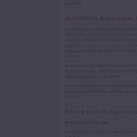
alapulnak.
Hozzáférési, helyesbítési, 
A Felhasználó bármikor tájékoztatást kérhe
tájékoztatást ad a kezelt adatokról, az adat
címéről (székhelyéről) és az adatkezelésse
kapják vagy kapták meg az adatokat. A tájék
legfeljebb azonban 30 napon belül írásban a
elküldeni.
Az adatok törlését, illetve helyesbítését b
regisztráció törlése, hírlevélről történő lei
ügyfélszolgálatunk e-mail címére.
Azok az ügyfél által nem használt tárolt a
ügyfél kapcsolattartáshoz, esetleges garan
kerülnek.
Érintett jogai és jogérvény
Bírósági jogérvényesítés
A Felhasználó személyes adatok védelméhe