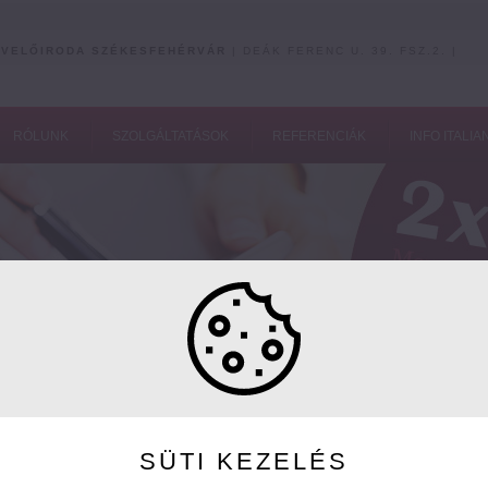
VELŐIRODA SZÉKESFEHÉRVÁR
| DEÁK FERENC U. 39. FSZ.2. |
RÓLUNK
SZOLGÁLTATÁSOK
REFERENCIÁK
INFO ITALIA
SÜTI KEZELÉS
Aj