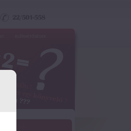
NO
ELÉRHETŐSÉGEK
ánlatkérés