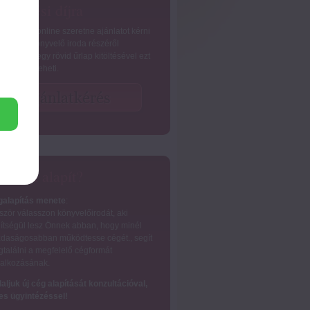
nyvelési díjra
nnyiben online szeretne ajánlatot kérni
zignetta könyvelő iroda részéről
yvelésre, egy rövid űrlap kitöltésével ezt
nnal megteheti.
 céget alapít?
alapítás menete
:
ször válasszon könyvelőirodát, aki
ítségül lesz Önnek abban, hogy minél
daságosabban működtesse cégét., segít
találni a megfelelő cégformát
lalkozásának.
laljuk új cég alapítását konzultációval,
jes ügyintézéssel!