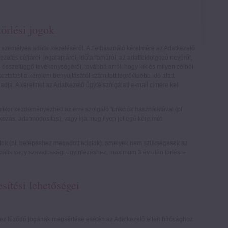
törlési jogok
t személyes adatai kezeléséről. A Felhasználó kérelmére az Adatkezelő
kezelés céljáról, jogalapjáról, időtartamáról, az adatfeldolgozó nevéről,
l összefüggő tevékenységéről, továbbá arról, hogy kik és milyen célból
oztatást a kérelem benyújtásától számított legrövidebb idő alatt,
dja. A kérelmet az Adatkezelő ügyfélszolgálati e-mail címére kell
ármikor kezdeményezheti az erre szolgáló funkciók használatával (pl.
ratkozás, adatmódosítás), vagy írja meg ilyen jellegű kérelmét
datok (pl. belépéshez megadott adatok), amelyek nem szükségesek az
ciális vagy szavatossági ügyintézéshez, maximum 3 év után törlésre
esítési lehetőségei
z fűződő jogának megsértése esetén az Adatkezelő ellen bírósághoz