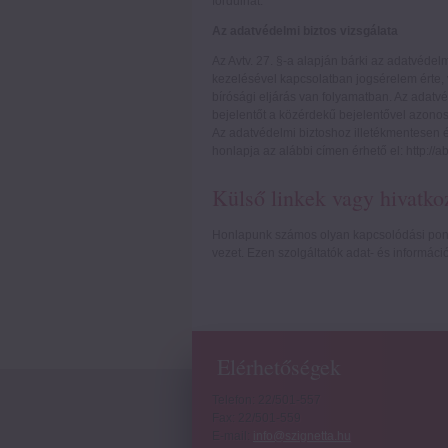
fordulhat.
Az adatvédelmi biztos vizsgálata
Az Avtv. 27. §-a alapján bárki az adatvéde
kezelésével kapcsolatban jogsérelem érte, 
bírósági eljárás van folyamatban. Az adatvéd
bejelentőt a közérdekű bejelentővel azonos
Az adatvédelmi biztoshoz illetékmentesen é
honlapja az alábbi címen érhető el: http://a
Külső linkek vagy hivatko
Honlapunk számos olyan kapcsolódási pontot
vezet. Ezen szolgáltatók adat- és informáci
Elérhetőségek
Telefon: 22/501-557
Fax: 22/501-559
E-mail:
info@szignetta.hu