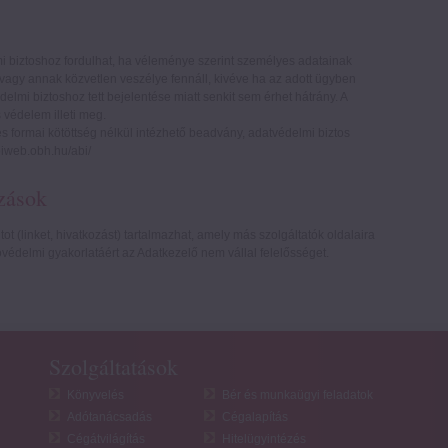
lmi biztoshoz fordulhat, ha véleménye szerint személyes adatainak
vagy annak közvetlen veszélye fennáll, kivéve ha az adott ügyben
elmi biztoshoz tett bejelentése miatt senkit sem érhet hátrány. A
 védelem illeti meg.
s formai kötöttség nélkül intézhető beadvány, adatvédelmi biztos
biweb.obh.hu/abi/
zások
 (linket, hivatkozást) tartalmazhat, amely más szolgáltatók oldalaira
óvédelmi gyakorlatáért az Adatkezelő nem vállal felelősséget.
Szolgáltatások
Könyvelés
Bér és munkaügyi feladatok
Adótanácsadás
Cégalapítás
Cégátvilágítás
Hitelügyintézés