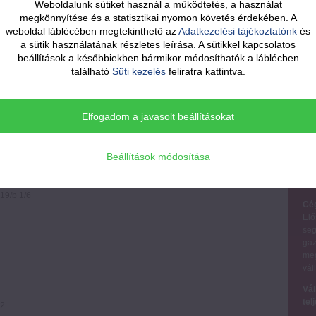
Weboldalunk sütiket használ a működtetés, a használat
kö
tó és adatvédelmi nyilatkozat
megkönnyítése és a statisztikai nyomon követés érdekében. A
weboldal láblécében megtekinthető az
Adatkezelési tájékoztatónk
és
Ame
a sütik használatának részletes leírása. A sütikkel kapcsolatos
a S
kön
beállítások a későbbiekben bármikor módosíthatók a láblécben
azo
található
Süti kezelés
feliratra kattintva.
őiroda Kft. üzemelteti (a továbbiakban, mint Adatkezelő).
ként veszi igénybe, így az ehhez szükséges adatok kezelése önkéntes
tadott személyes adatokat bizalmasan kezeli, és minden technikai és
Elfogadom a javasolt beállításokat
ében, hogy a kezelt adatokhoz illetéktelen személy ne férjen hozzá.
Beállítások módosítása
Új
 19/b 1/6
Cég
Elő
seg
gaz
meg
vál
Vál
tel
2.