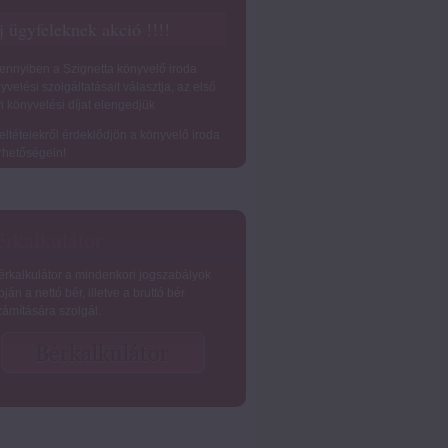
j ügyfeleknek akció !!!!
nnyiben a Szignetta könyvelő iroda
yvelési szolgáltatásait választja, az első
i könyvelési díjat elengedjük
feltételekről érdeklődjön a könyvelő iroda
rhetőségein!
rkalkulátor
érkalkulátor a mindenkori jogszabályok
pján a nettó bér, illetve a bruttó bér
zámítására szolgál.