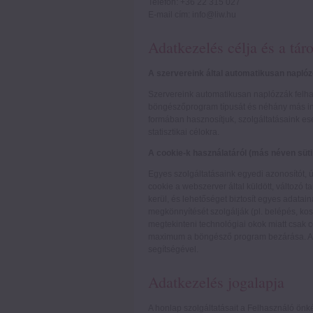
Telefon: +36 22 315 027
E-mail cím: info@liw.hu
Adatkezelés célja és a táro
A szervereink által automatikusan naplóz
Szervereink automatikusan naplózzák felhas
böngészőprogram típusát és néhány más info
formában hasznosítjuk, szolgáltatásaink es
statisztikai célokra.
A cookie-k használatáról (más néven süti
Egyes szolgáltatásaink egyedi azonosítót, 
cookie a webszerver által küldött, változó 
kerül, és lehetőséget biztosít egyes adatai
megkönnyítését szolgálják (pl. belépés, kosá
megtekinteni technológiai okok miatt csak 
maximum a böngésző program bezárása. A fe
segítségével.
Adatkezelés jogalapja
A honlap szolgáltatásait a Felhasználó önké