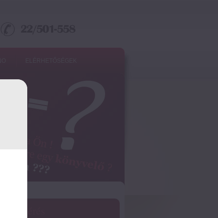
NO
ELÉRHETŐSÉGEK
ánlatkérés