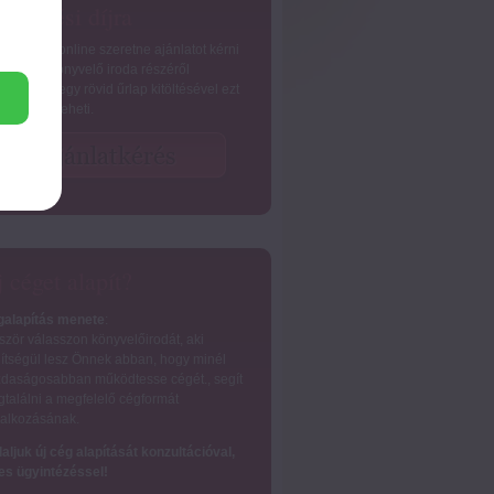
nyvelési díjra
nnyiben online szeretne ajánlatot kérni
zignetta könyvelő iroda részéről
yvelésre, egy rövid űrlap kitöltésével ezt
nnal megteheti.
 céget alapít?
alapítás menete
:
ször válasszon könyvelőirodát, aki
ítségül lesz Önnek abban, hogy minél
daságosabban működtesse cégét., segít
találni a megfelelő cégformát
lalkozásának.
laljuk új cég alapítását konzultációval,
jes ügyintézéssel!