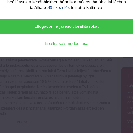
beállítások a későbbiekben bármikor módosíthatók a láblécben
kö
található
Süti kezelés
feliratra kattintva.
Ame
a S
k - Emelkedik a minimálbér január 1-től 160.920 Ft, a garantált
kön
Elfogadom a javasolt beállításokat
 4 gyermekes anyák SZJA mentességét - Emelkedik a főállású KATA
azo
űnik a társasági adó feltöltési kötelezettség, viszont a helyi adó marad -
ndent lát a NAV ! 2020 július 1-től általános kötelezettség lesz
Beállítások módosítása
nden belföldi adóalany közötti ügyletekről adatot kell szolgáltatni az
etlenül annak áfa összegétől. Ez azt jelenti, hogy az , aki áfa
számláit, annak is kell adatot szolgáltatni a jövőben. – elengedhetetlen
n számla jelentéstételi kötelezettség alá fog esni. 20214 január 1-től
get a termékexportra és a közösségen belüli termék értékesítésre ,
mélyek részére kiállított számlákat Ezen kívül a teljesítést követően a
Új
 majd a számlát kibocsátani. - Megszűnik a jelenlegi nyugdíj,
őszabályként egységesen 18,5 % TB járulék lesz ( tehát változatlen ) -
Cég
 3 hónapot meghaladó fizetési késedelem esetén a TAJ számot
Elő
si illeték terheli az átruházó felet a belterületbe vont ingatla
seg
tlan szerzéskori forgalmi értéke és az átruházás időpontjában
gaz
- Mentesül a tranzakciós illeték alól a kincstár által vezetett számlák
meg
ánszemélyek és a kincstár által állampapír-forgalmazás érdekében
vál
kció
Vál
Vissza
tel