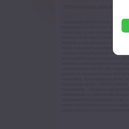
2020 évet érintő adóváltozások
Legfontosabb 2020 évet érintő adóváltozáso
bérminimum 210.600 Ft lesz - Bevezetik a
ellátási alap ( az adó változatlan ) - Megsz
Csökken a KIVA alapja 13 %-ról 12 %-ra - Mi
feltüntetni a vevő adószámát a számlán . Mi
online rendszerben az Adóhatóság felé, függ
mentesen vagy fordított adóval állítja ki a 
lesz a számlázó program használata . Minde
kibővítik az adatszolgáltatási kötelezettsé
valamint jelenteni kell 2021-től a magánsze
jelenlegi 15 nap helyett 8 napon belül kell
eübiztosítási , és munkaerőpiaci járulék, f
Egészségügyi járulék 7710 Ft-ra módosul.
érvénytelenítik. - Visszterhes vagyonátruházá
értékesítésekor. Az illeték mértéke az inga
megállapított értéke különbözetének 90 %-a 
terhére történő fizetési műveletek, a mag
vezetett számlák között lebonyolított tranza