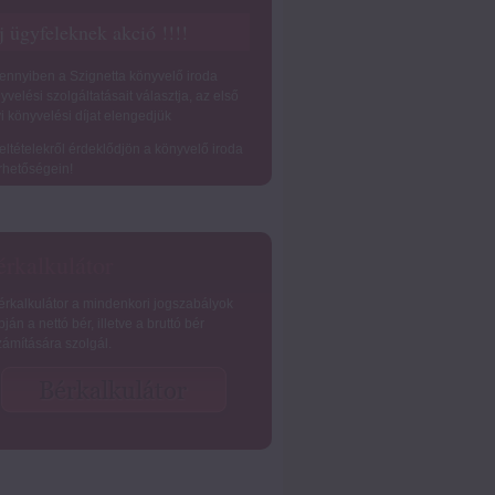
j ügyfeleknek akció !!!!
nnyiben a Szignetta könyvelő iroda
yvelési szolgáltatásait választja, az első
i könyvelési díjat elengedjük
feltételekről érdeklődjön a könyvelő iroda
rhetőségein!
rkalkulátor
érkalkulátor a mindenkori jogszabályok
pján a nettó bér, illetve a bruttó bér
zámítására szolgál.